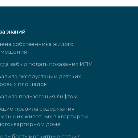
за знаний
ена собственника жилого
омещения
гда забыл подать показания ИПУ
авила эксплуатации детских
ровых площадок
Кузнецова, д. 21
ул. Энгельса, д
авила пользования лифтом
 3737
+7 (34345)-472-
щие правила содержания
машних животных в квартире и
т: 09:00-18:00
пн-чт: 09:00-18
огоквартирном доме
09:00-17:00
пт: 09:00-17:00
с выходной
сб-вс выходной
к выбрать москитные сетки?