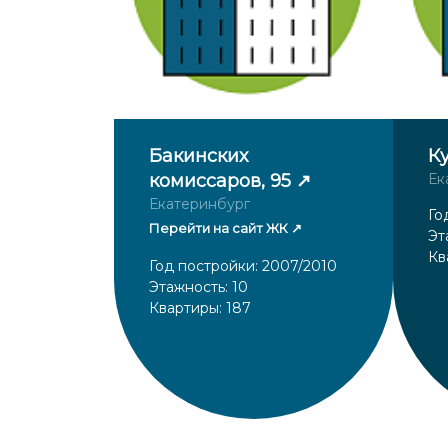
Бакинских
К
комиссаров, 95
Ек
Екатеринбург
Го
Перейти на сайт ЖК
Эт
Кв
Год постройки: 2007/2010
Этажность: 10
Квартиры: 187