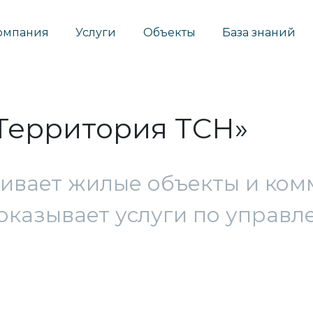
омпания
Услуги
Объекты
База знаний
Территория ТСН»
живает жилые объекты и ком
оказывает услуги по управ