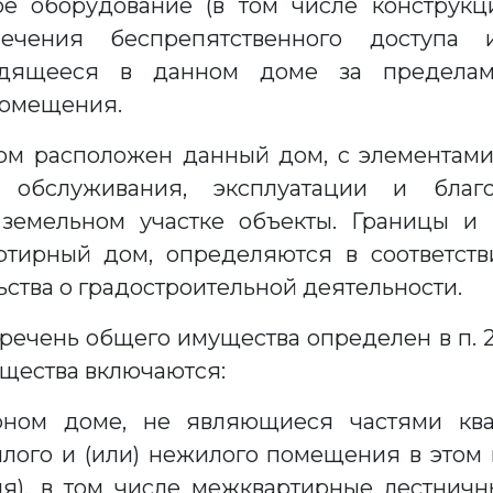
ое оборудование (в том числе конструкц
печения беспрепятственного доступа
ходящееся в данном доме за предел
помещения.
ром расположен данный дом, с элементами
обслуживания, эксплуатации и благ
земельном участке объекты. Границы и р
ртирный дом, определяются в соответств
ьства о градостроительной деятельности.
ечень общего имущества определен в п. 2 П
мущества включаются:
рном доме, не являющиеся частями кв
лого и (или) нежилого помещения в этом 
), в том числе межквартирные лестничн