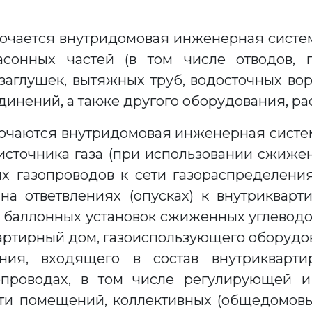
ючается внутридомовая инженерная систе
сонных частей (в том числе отводов, п
, заглушек, вытяжных труб, водосточных вор
динений, а также другого оборудования, ра
ючаются внутридомовая инженерная систе
источника газа (при использовании сжижен
х газопроводов к сети газораспределения
на ответвлениях (опусках) к внутрикварт
х баллонных установок сжиженных углевод
вартирный дом, газоиспользующего оборудо
ния, входящего в состав внутриквартир
зопроводах, в том числе регулирующей и
ти помещений, коллективных (общедомовых