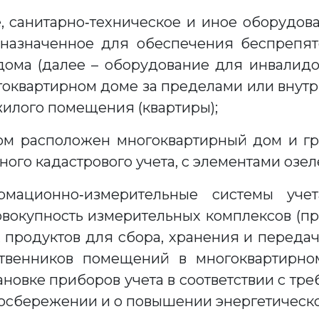
е, санитарно‑техническое и иное оборудова
дназначенное для обеспечения беспрепят
ома (далее – оборудование для инвалид
огоквартирном доме за пределами или вну
жилого помещения (квартиры);
ором расположен многоквартирный дом и г
ого кадастрового учета, с элементами озел
рмационно‑измерительные системы уче
совокупность измерительных комплексов (пр
продуктов для сбора, хранения и передачи 
ственников помещений в многоквартирно
ановке приборов учета в соответствии с тр
ргосбережении и о повышении энергетическ