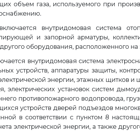
щих объем газа, используемого при произ
доснабжению.
ключается внутридомовая система отоп
улирующей и запорной арматуры, коллект
 другого оборудования, расположенного на 
ючается внутридомовая система электрос
ных устройств, аппаратуры защиты, контр
электрической энергии, этажных щитков и ш
, электрических установок систем дымоуд
него противопожарного водопровода, гру
щихся устройств дверей подъездов многоква
нной в соответствии с пунктом 8 настоя
ета электрической энергии, а также друго