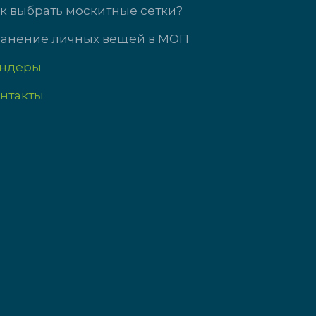
с выходной
сб-вс выходной
к выбрать москитные сетки?
анение личных вещей в МОП
ендеры
нтакты