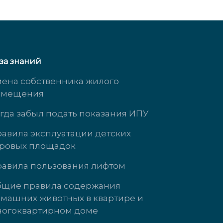
за знаний
ена собственника жилого
омещения
гда забыл подать показания ИПУ
авила эксплуатации детских
ровых площадок
Кузнецова, д. 21
ул. Энгельса, д
авила пользования лифтом
 3737
+7 (34345)-472-
щие правила содержания
машних животных в квартире и
т: 09:00-18:00
пн-чт: 09:00-18
огоквартирном доме
09:00-17:00
пт: 09:00-17:00