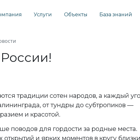
омпания
Услуги
Объекты
База знаний
овости
 России!
ются традиции сотен народов, а каждый уг
алининграда, от тундры до субтропиков —
разием и красотой.
ше поводов для гордости за родные места.
 открытий и ярких моментов в кругу близки