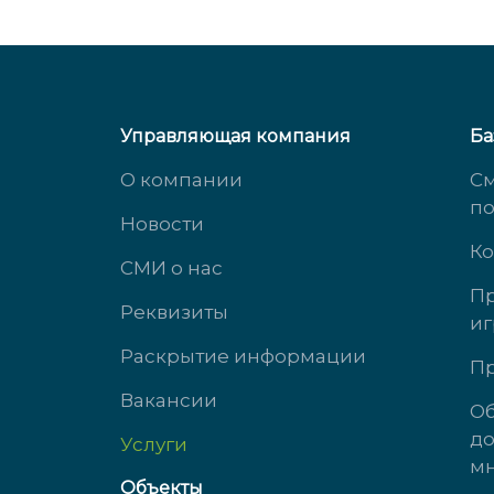
Управляющая компания
Ба
О компании
См
п
Новости
Ко
СМИ о нас
Пр
Реквизиты
иг
ул. Южногорская, д. 11
ул. 
Раскрытие информации
Пр
Вакансии
доб. 3323
доб.
Об
до
Услуги
пн-чт с 9:00 до 18:00
Пн-Ч
мн
пт с 9:00 до 17:00
Пт: 
Объекты