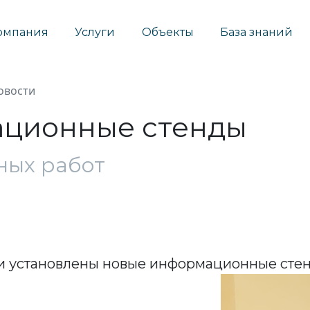
омпания
Услуги
Объекты
База знаний
овости
ционные стенды
ных работ
ли установлены новые информационные сте