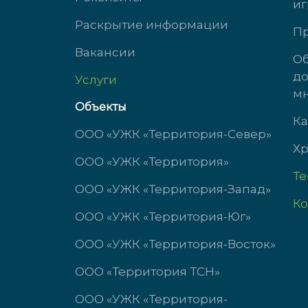
иг
ул. Южногорская, д. 11
ул. 
Раскрытие информации
Пр
Вакансии
доб. 3323
доб.
Об
до
Услуги
пн-чт с 9:00 до 18:00
Пн-Ч
мн
пт с 9:00 до 17:00
Пт: 
Объекты
сб-вс выходной
Сб-В
Ка
ООО «УЖК «Территория-Север»
Хр
ООО «УЖК «Территория»
Т
ООО «УЖК «Территория-Запад»
Ко
ООО «УЖК «Территория-Юг»
ООО «УЖК «Территория-Восток»
ООО «Территория ТСН»
ООО «УЖК «Территория-