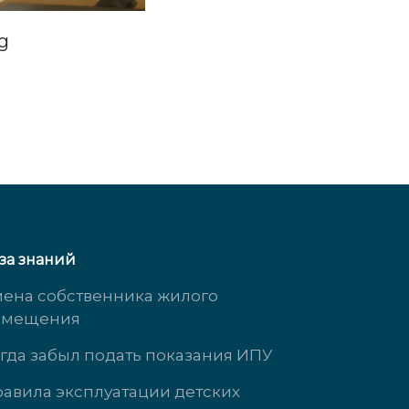
за знаний
ена собственника жилого
омещения
гда забыл подать показания ИПУ
авила эксплуатации детских