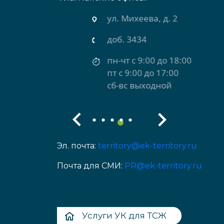
ул. Михеева, д. 2
доб. 3434
пн-чт с 9:00 до 18:00
пт с 9:00 до 17:00
сб-вс выходной
Эл. почта:
territory@ek-territory.ru
Почта для СМИ:
PR@ek-territory.ru
Услуги УК для ТСЖ