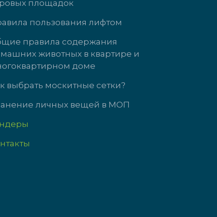
ровых площадок
Кузнецова, д. 21
ул. Энгельса, д
авила пользования лифтом
 3737
+7 (34345)-472-
щие правила содержания
машних животных в квартире и
т: 09:00-18:00
пн-чт: 09:00-18
огоквартирном доме
09:00-17:00
пт: 09:00-17:00
с выходной
сб-вс выходной
к выбрать москитные сетки?
анение личных вещей в МОП
ендеры
нтакты