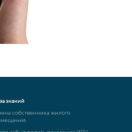
за знаний
ена собственника жилого
омещения