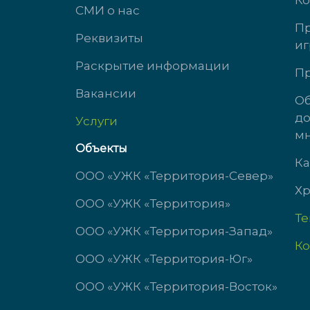
Ко
СМИ о нас
Пр
Реквизиты
иг
ул. Южногорская, д. 11
ул. 
Раскрытие информации
Пр
Вакансии
доб. 3323
доб.
Об
до
Услуги
пн-чт с 9:00 до 18:00
Пн-Ч
мн
пт с 9:00 до 17:00
Пт: 
Объекты
сб-вс выходной
Сб-В
Ка
ООО «УЖК «Территория-Север»
Хр
ООО «УЖК «Территория»
Т
ООО «УЖК «Территория-Запад»
Ко
ООО «УЖК «Территория-Юг»
ООО «УЖК «Территория-Восток»