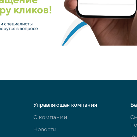
Управляющая компания
Ба
О компании
См
п
Новости