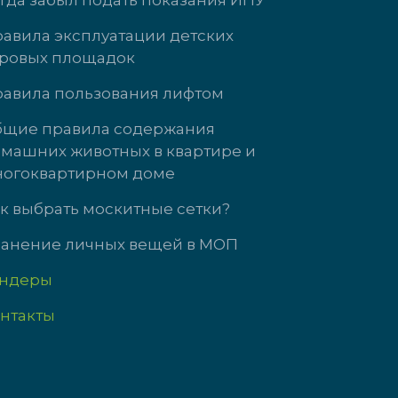
гда забыл подать показания ИПУ
авила эксплуатации детских
ровых площадок
Кузнецова, д. 21
ул. Энгельса, д
авила пользования лифтом
 3737
+7 (34345)-472-
щие правила содержания
машних животных в квартире и
т: 09:00-18:00
пн-чт: 09:00-18
огоквартирном доме
09:00-17:00
пт: 09:00-17:00
с выходной
сб-вс выходной
к выбрать москитные сетки?
анение личных вещей в МОП
ендеры
нтакты