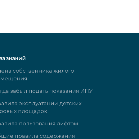
за знаний
ена собственника жилого
омещения
гда забыл подать показания ИПУ
авила эксплуатации детских
ровых площадок
Кузнецова, д. 21
ул. Энгельса, д
авила пользования лифтом
 3737
+7 (34345)-472-
щие правила содержания