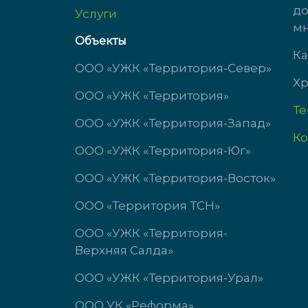
до
Услуги
пн-чт с 9:00 до 18:00
Пн-Ч
мн
пт с 9:00 до 17:00
Пт: 
Объекты
сб-вс выходной
Сб-В
Ка
ООО «УЖК «Территория-Север»
Хр
ООО «УЖК «Территория»
Т
ООО «УЖК «Территория-Запад»
Ко
ООО «УЖК «Территория-Юг»
ООО «УЖК «Территория-Восток»
ООО «Территория ТСН»
ООО «УЖК «Территория-
Верхняя Салда»
ООО «УЖК «Территория-Урал»
ООО УК «Реформа»