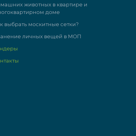
машних животных в квартире и
т: 09:00-18:00
пн-чт: 09:00-18
огоквартирном доме
09:00-17:00
пт: 09:00-17:00
с выходной
сб-вс выходной
к выбрать москитные сетки?
анение личных вещей в МОП
ендеры
нтакты