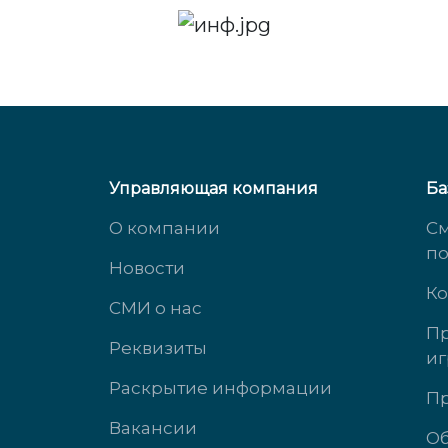
Управляющая компания
Ба
О компании
См
п
Новости
Ко
СМИ о нас
Пр
Реквизиты
иг
ул. Южногорская, д. 11
ул. 
Раскрытие информации
Пр
Вакансии
доб. 3323
доб.
Об