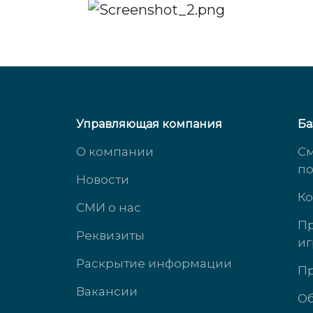
Управляющая компания
Ба
О компании
См
п
Новости
Ко
СМИ о нас
Пр
Реквизиты
иг
ул. Михеева, д. 2
ул. 
Раскрытие информации
Пр
Вакансии
доб. 3434
доб.
Об