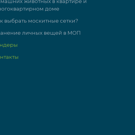
машних животных в квартире и
т с 9:00 до 18:00
Пн-Чт: 09:00-18
огоквартирном доме
9:00 до 17:00
Пт: 09:00-17:00
с выходной
Сб-Вс выходно
к выбрать москитные сетки?
анение личных вещей в МОП
ендеры
нтакты