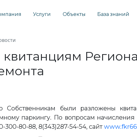
омпания
Услуги
Объекты
База знаний
овости
 квитанциям Регион
ремонта
о Собственникам были разложены квита
мному паркингу. По вопросам начисления
-300-80-88, 8(343)287-54-54, сайт
www.fkr66