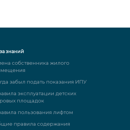
за знаний
ена собственника жилого
омещения
гда забыл подать показания ИПУ
авила эксплуатации детских
ровых площадок
Южногорская, д. 11
ул. Кузнецова, 
авила пользования лифтом
 3323
доб. 3737
щие правила содержания