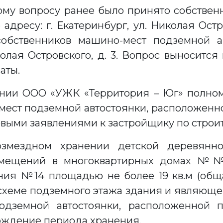
му вопросу ранее было принято собстве
дресу: г. Екатеринбург, ул. Николая Остро
 собственников машино-мест подземной 
иколая Островского, д. 3. Вопрос выноситс
аты.
ении ООО «УЖК «Территория – Юг» полном
ест подземной автостоянки, расположенной 
сковыми заявлениями к застройщику по стро
озмездном хранении детской деревян
мещений в многоквартирных домах №№ 1,
ения №14 площадью не более 19 кв.м (об
ан-схеме подземного этажа здания и являю
дземной автостоянки, расположенной по
ерждение периода хранения.