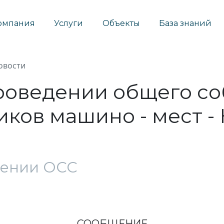
омпания
Услуги
Объекты
База знаний
овости
роведении общего со
ков машино - мест - 
дении ОСС
СООБЩЕНИЕ