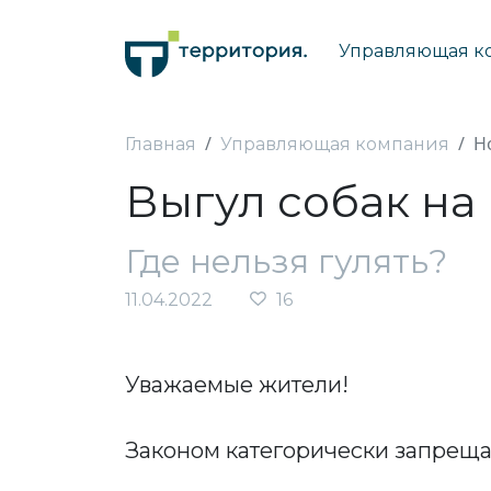
Управляющая к
Н
Главная
Управляющая компания
Выгул собак на
Где нельзя гулять?
11.04.2022
16
Уважаемые жители!
Законом категорически запреща