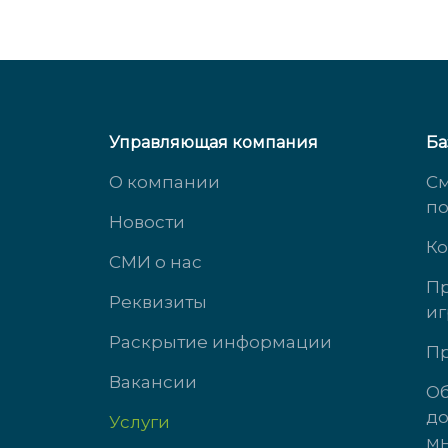
Управляющая компания
Ба
О компании
См
п
Новости
Ко
СМИ о нас
Пр
Реквизиты
иг
ул. Михеева, д. 2
ул. 
Раскрытие информации
Пр
Вакансии
доб. 3434
доб.
Об
до
Услуги
пн-чт с 9:00 до 18:00
пн-ч
мн