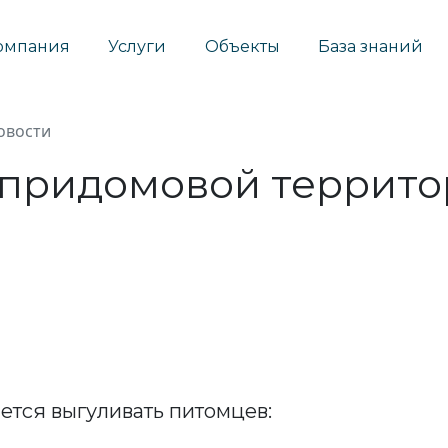
омпания
Услуги
Объекты
База знаний
овости
 придомовой террит
ется выгуливать питомцев: