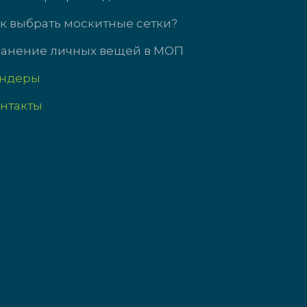
9:00 до 17:00
Пт: 09:00-17:00
с выходной
Сб-Вс выходно
к выбрать москитные сетки?
анение личных вещей в МОП
ендеры
нтакты