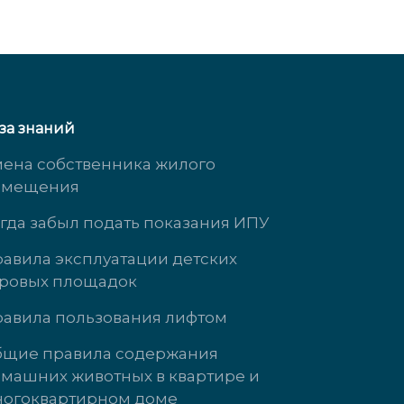
за знаний
ена собственника жилого
омещения
гда забыл подать показания ИПУ
авила эксплуатации детских
ровых площадок
Южногорская, д. 11
ул. Кузнецова, 
авила пользования лифтом
 3323
доб. 3737
щие правила содержания
машних животных в квартире и
т с 9:00 до 18:00
Пн-Чт: 09:00-18
огоквартирном доме