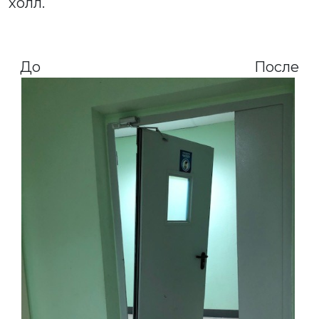
холл.
До После