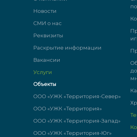
п
Новости
Ко
СМИ о нас
Пр
Реквизиты
иг
ул. Михеева, д. 2
ул. 
Раскрытие информации
Пр
Вакансии
доб. 3434
доб.
Об
до
Услуги
пн-чт с 9:00 до 18:00
пн-ч
мн
пт с 9:00 до 17:00
пт с 
Объекты
сб-вс выходной
сб-в
Ка
ООО «УЖК «Территория-Север»
Хр
ООО «УЖК «Территория»
Т
ООО «УЖК «Территория-Запад»
Ко
ООО «УЖК «Территория-Юг»