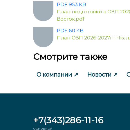
PDF 953 KB
План подготовки к ОЗП 202
Восток.pdf
PDF 60 KB
План ОЗП 2026-2027гг. Чкал. 
Смотрите также
О компании
Новости
С
+7(343)286-11-16
основной