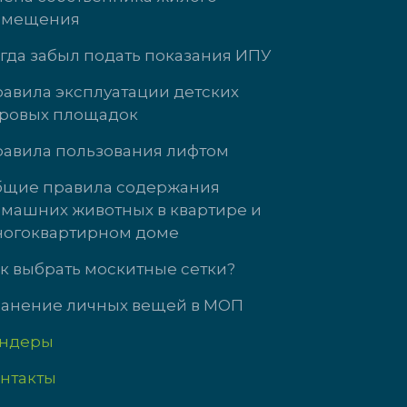
омещения
гда забыл подать показания ИПУ
авила эксплуатации детских
ровых площадок
Южногорская, д. 11
ул. Кузнецова, 
авила пользования лифтом
 3323
доб. 3737
щие правила содержания
машних животных в квартире и
т с 9:00 до 18:00
Пн-Чт: 09:00-18
огоквартирном доме
9:00 до 17:00
Пт: 09:00-17:00
с выходной
Сб-Вс выходно
к выбрать москитные сетки?
анение личных вещей в МОП
ендеры
нтакты