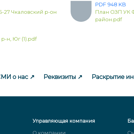
PDF 948 KB
6-27 Чкаловский р-он
План ОЗП УК 
район.pdf
р-н, Юг (1).pdf
МИ о нас
Реквизиты
Раскрытие и
Управляющая компания
Ба
О компании
См