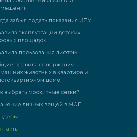
ена собственника жилого
омещения
гда забыл подать показания ИПУ
авила эксплуатации детских
ровых площадок
орская, д. 11
ул. Кузнецова, д. 21
авила пользования лифтом
доб. 3737
щие правила содержания
машних животных в квартире и
:00 до 18:00
Пн-Чт: 09:00-18:00
огоквартирном доме
до 17:00
Пт: 09:00-17:00
ходной
Сб-Вс выходной
к выбрать москитные сетки?
анение личных вещей в МОП
ендеры
нтакты