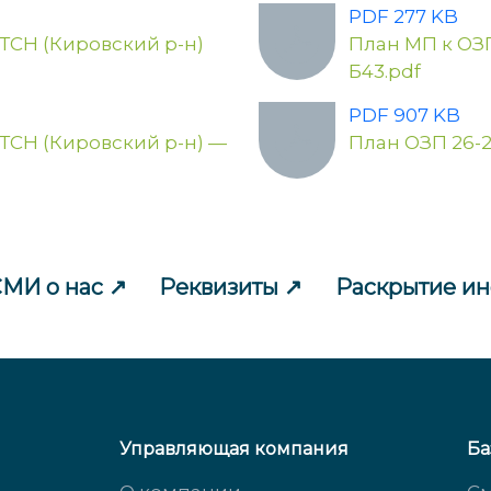
PDF 277 KB
-ТСН (Кировский р-н)
План МП к ОЗП
Б43.pdf
PDF 907 KB
-ТСН (Кировский р-н) —
План ОЗП 26-2
МИ о нас
Реквизиты
Раскрытие и
Управляющая компания
Ба