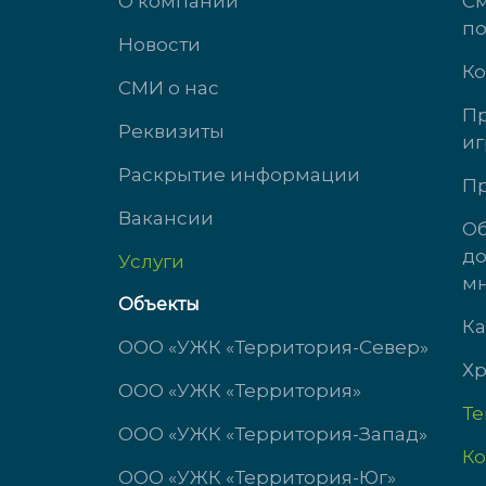
О компании
См
п
Новости
Ко
СМИ о нас
Пр
Реквизиты
иг
ул. Михеева, д. 2
ул. Южног
Раскрытие информации
Пр
Вакансии
доб. 3434
доб. 3323
Об
до
Услуги
пн-чт с 9:00 до 18:00
пн-чт с 9
мн
пт с 9:00 до 17:00
пт с 9:00 
Объекты
сб-вс выходной
сб-вс вы
Ка
ООО «УЖК «Территория-Север»
Хр
ООО «УЖК «Территория»
Т
ООО «УЖК «Территория-Запад»
Ко
ООО «УЖК «Территория-Юг»