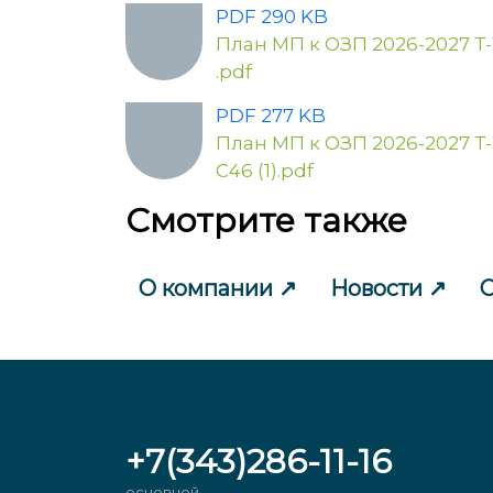
PDF 290 KB
План МП к ОЗП 2026-2027 Т
.pdf
PDF 277 KB
План МП к ОЗП 2026-2027 Т
С46 (1).pdf
Смотрите также
О компании
Новости
С
+7(343)286-11-16
основной