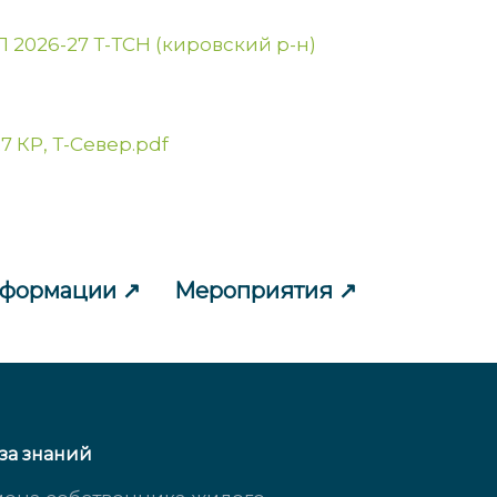
 2026-27 Т-ТСН (кировский р-н)
7 КР, Т-Север.pdf
нформации
Мероприятия
за знаний