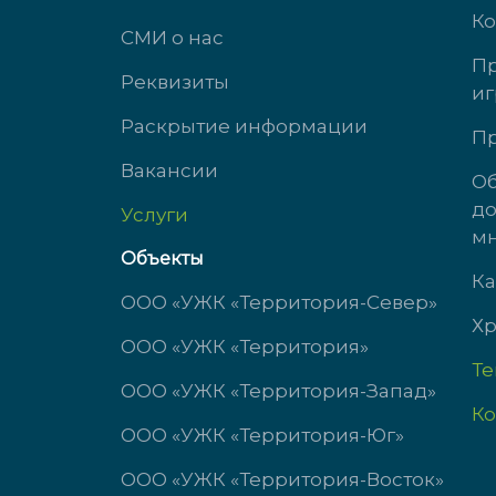
Ко
СМИ о нас
Пр
Реквизиты
иг
ул. Михеева, д. 2
ул. 
Раскрытие информации
Пр
Вакансии
доб. 3434
доб.
Об
до
Услуги
пн-чт с 9:00 до 18:00
пн-ч
мн
пт с 9:00 до 17:00
пт с 
Объекты
сб-вс выходной
сб-в
Ка
ООО «УЖК «Территория-Север»
Хр
ООО «УЖК «Территория»
Т
ООО «УЖК «Территория-Запад»
Ко
ООО «УЖК «Территория-Юг»
ООО «УЖК «Территория-Восток»