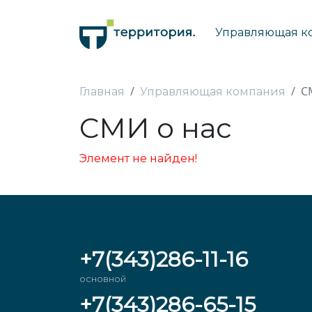
Управляющая к
С
Главная
Управляющая компания
СМИ о нас
Элемент не найден!
+7(343)286-11-16
основной
+7(343)286-65-15