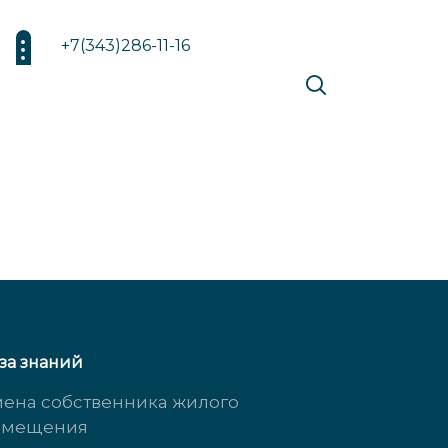
+7(343)286-11-16
за знаний
ена собственника жилого
омещения