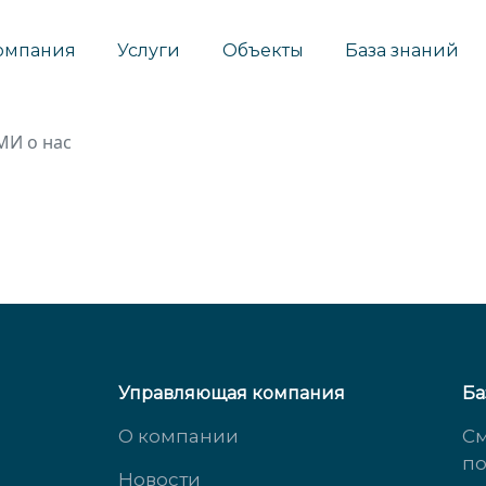
омпания
Услуги
Объекты
База знаний
МИ о нас
Управляющая компания
Ба
О компании
См
п
Новости