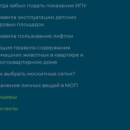
гда забыл подать показания ИПУ
авила эксплуатации детских
ровых площадок
Южногорская, д. 11
ул. Кузнецова, 
авила пользования лифтом
 3323
доб. 3737
щие правила содержания
машних животных в квартире и
т с 9:00 до 18:00
Пн-Чт: 09:00-18
огоквартирном доме
9:00 до 17:00
Пт: 09:00-17:00
с выходной
Сб-Вс выходно
к выбрать москитные сетки?
анение личных вещей в МОП
ендеры
нтакты