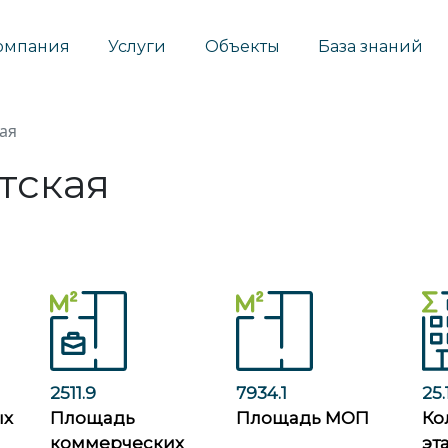
омпания
Услуги
Объекты
База знаний
ая
тская
2511.9
7934.1
25.
ых
Площадь
Площадь МОП
Ко
коммерческих
эт