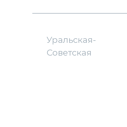
загрузка карты...
Уральская-
Советская